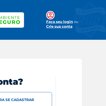
Faça seu login
ou
Crie sua conta
onta?
ARA SE CADASTRAR