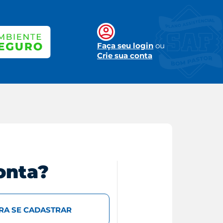
Faça seu login
ou
Crie sua conta
onta?
ARA SE CADASTRAR